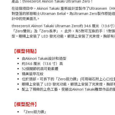
產品：threezeroX Akinori Takaki Ultraman Zero！
在這個項目中，Akinori Takaki 重新設計並製作了Ultrase
對墮落的邪惡戰士Ultraman Belial。為Ultraman Z
計中的完美面孔。
threezeroX Akinori Takaki Ultraman Zero約
「Zero雙劍」及「Zero長矛」。 此外，有5對可互換的手：1對張開手
型。眼睛上安裝了 LED 發光功能，額頭上安裝了光束燈，胸部有彩
【模型特點】
由Akinori Takaki設計和造型
約34.6 厘米（13.6 寸）高
52個關節的高可動素體
精美裝甲花紋
位於頭部，可拆下的「Zero迴力鏢」(可用磁石附上心口位置
眼睛上安裝了 LED 發光功能，額頭上安裝了光束燈，胸
配上了精緻的上色工藝，突顯出Akinori Takaki雕塑作品
【模型配件】
「Zero迴力鏢」