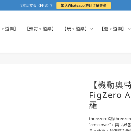
?本店支援《FPS》?
加入Whatsapp 群組了解更多
貨。道樂】
【預訂。道樂】
【玩。道樂】
【遊。道樂】
【機動奥特曼
FigZero A
羅
threezeroX為thre
“crossover”，
品。今次，我們首次邀請到雕塑