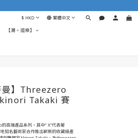
$
HKD
繁體中文
【潮。道樂】
】Threezero
kinori Takaki 賽
ezero的高端產品系列，其中“ X”代表著
與世界各地知名藝術家合作推出嶄新的收藏級產
家Akinori Takaki，為threezero