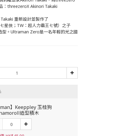
ezeroX Akinori Takaki 
 Takaki 重新設計並製作了
K：超人七星俠；TW：超人力霸王七號）之子
原始造型。Ultraman Zero是一名年輕的光之國
品
man】Keeppley 玉桂狗
nnamoroll造型積木
 HK$45.00