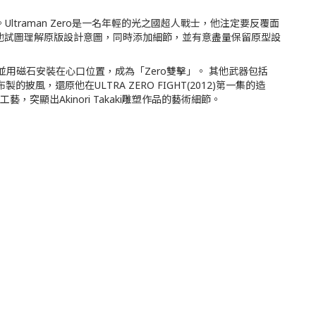
造型。Ultraman Zero是一名年輕的光之國超人戰士，他注定要反覆面
最關注的部分。他試圖理解原版設計意圖，同時添加細節，並有意盡量保留原型設
o迴力鏢」可拆下，並用磁石安裝在心口位置，成為「Zero雙擊」。 其他武器包括
披風，還原他在ULTRA ZERO FIGHT(2012)第一集的造
顯出Akinori Takaki雕塑作品的藝術細節。