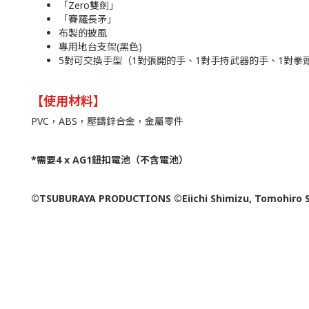
「Zero雙劍」
「賽羅長矛」
布製的披風
專用地台支架(黑色)
5對可交換手型（1對張開的手、1對手持武器的手、1對拳
【使用材料】
PVC，ABS，壓鑄鋅合金，金屬零件
*需要4 x AG1鈕扣電池（不含電池）
©TSUBURAYA PRODUCTIONS ©Eiichi Shimizu, Tomohiro 