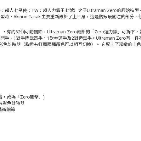
ven（HK：超人七星俠；TW：超人力霸王七號）之子Ultraman Zero的原始
ero製作原始造型時，Akinori Takaki主要重新設計了上半身，這是觀眾
 34.6 厘米（13.6寸），有約52個可動關節。Ultraman Zero頭部的「Zer
、1對手持武器手、1對拳頭手及2對造型手。Ultraman Zero有一件布製的
色計時器（胸燈有紅藍兩種顏色可以相互切換）。 它配上了精緻的上色工藝，突
，成為「Zero雙擊」)
部有彩色計時器
的藝術細節