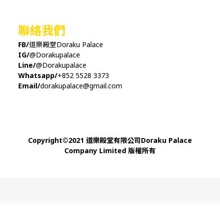
聯絡我們
FB/
道樂殿堂Doraku Palace
IG/
@Dorakupalace
Line/
@Dorakupalace
Whatsapp/
+852 5528 3373
Email/
dorakupalace@gmail.com
Copyright
©
2021 道樂殿堂有限公司Doraku Palace
Company Limited 版權所有