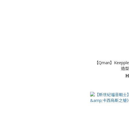
【Qman】Keeppl
造型
H