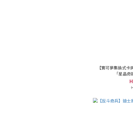
【寶可夢集換式卡牌P
「星晶奇跡
H