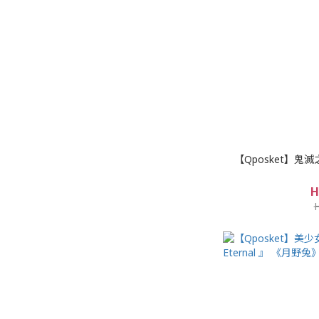
【Qposket】
H