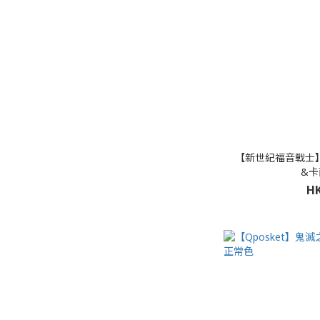
【新世紀福音戰士】D
&
HK