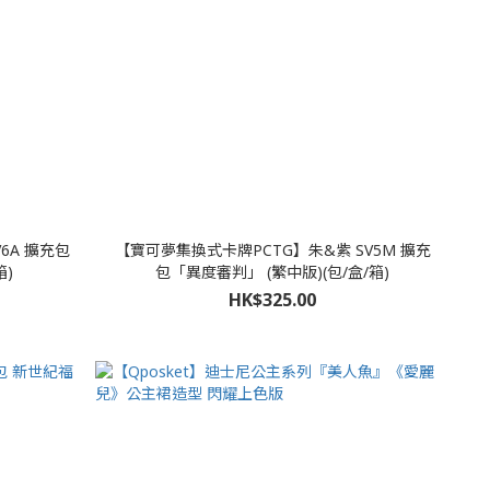
6A 擴充包
【寶可夢集換式卡牌PCTG】朱&紫 SV5M 擴充
箱)
包「異度審判」 (繁中版)(包/盒/箱)
HK$325.00