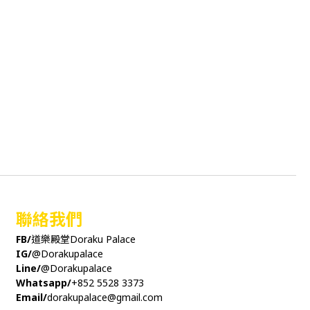
聯絡我們
FB/
道樂殿堂Doraku Palace
IG/
@Dorakupalace
Line/
@Dorakupalace
Whatsapp/
+852 5528 3373
Email/
dorakupalace@gmail.com