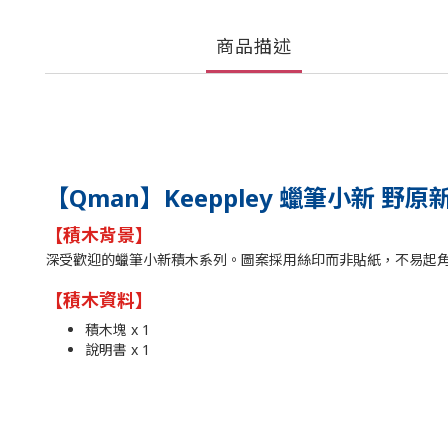
商品描述
【Qman】Keeppley 蠟筆小新 野
【積木背景】
深受歡迎的蠟筆小新積木系列。圖案採用絲印而非貼紙，不易起角及
【
積木資料
】
積木塊 x 1
說明書 x 1