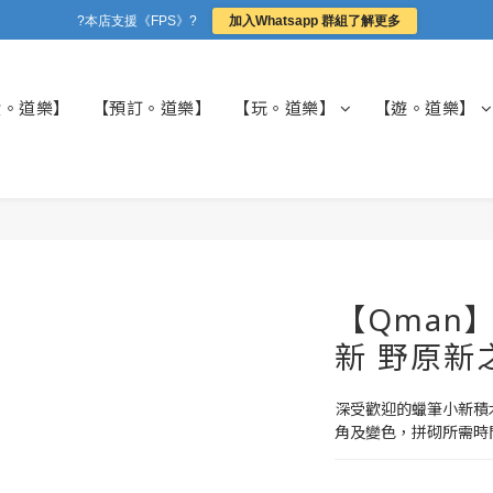
?本店支援《FPS》?
加入Whatsapp 群組了解更多
貨。道樂】
【預訂。道樂】
【玩。道樂】
【遊。道樂】
【Qman】
新 野原新
深受歡迎的蠟筆小新積
角及變色，拼砌所需時間