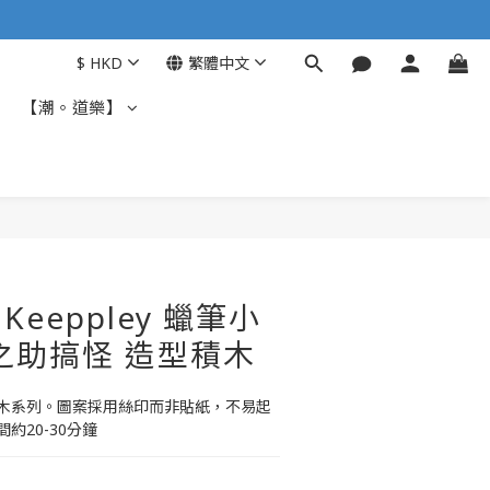
$
HKD
繁體中文
【潮。道樂】
Keeppley 蠟筆小
之助搞怪 造型積木
木系列。圖案採用絲印而非貼紙，不易起
約20-30分鐘