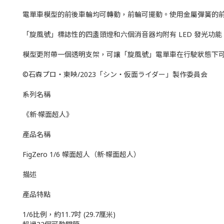
電單車模型的前後車輪均可轉動，前輪可擺動。使用金屬彈簧的前
「旋風號」標誌性的四盞頭燈和六個消音器均附有 LED 發光功能
模型更附帶一個透明支架，可讓「旋風號」電單車在行駛狀態下可直立
©石森プロ・東映/2023「シン・仮面ライダー」製作委員会
系列名稱
《新·幪面超人》
產品名稱
FigZero 1/6 幪面超人（新·幪面超人）
描述
產品特點
1/6比例，約11.7吋 (29.7厘米)