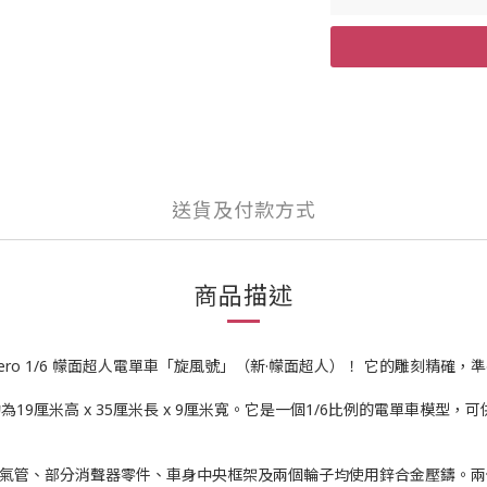
送貨及付款方式
商品描述
gZero 1/6 幪面超人電單車「旋風號」（新·幪面超人）！ 它的雕刻精
為19厘米高 x 35厘米長 x 9厘米寬。它是一個1/6比例的電單車模型，可供
。排氣管、部分消聲器零件、車身中央框架及兩個輪子均使用鋅合金壓鑄。兩個