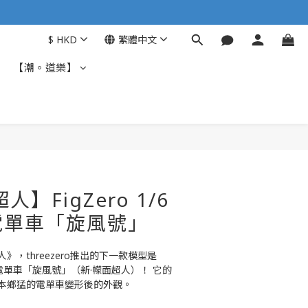
$
HKD
繁體中文
【潮。道樂】
】FigZero 1/6
電單車「旋風號」
，threezero推出的下一款模型是
面超人電單車「旋風號」（新·幪面超人）！ 它的
本鄉猛的電單車變形後的外觀。