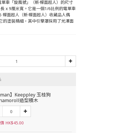
幪面超人電單車「旋風號」（新·幪面超人）的尺寸
米長 x 9厘米寬。它是一個1/6比例的電單車
 1/6 幪面超人（新·幪面超人）收藏品人偶
它的塗裝精細，其中引擎罩採用了光澤面
品
man】Keeppley 玉桂狗
nnamoroll造型積木
 HK$45.00