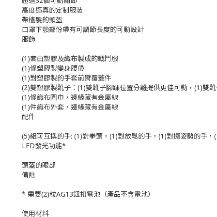
超過32個可動關節
高度逼真的定制服裝
帶植髮的頭盔
口罩下顎部份帶有可調節長度的可動設計
服飾
(1)套由塑膠及織布製成的戰鬥服
(1)條塑膠製變身腰帶
(1)對塑膠製的手套前臂覆蓋件
(2)雙塑膠製靴子：(1)雙靴子腳踝位置分離提供更佳可動，(1)
(1)條織布圍巾，邊緣藏有金屬線
(1)件織布外套，邊緣藏有金屬線
配件
(5)組可互換的手: (1)對拳頭，(1)對放鬆的手，(1)對擺姿勢的手，
LED發光功能*
頭盔的眼部
備註
* 需要(2)粒AG13鈕扣電池（產品不含電池）
使用材料