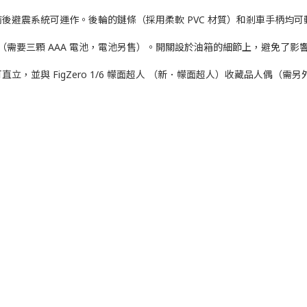
後避震系統可運作。後輪的鏈條（採用柔軟 PVC 材質）和剎車手柄均
（需要三顆 AAA 電池，電池另售）。開關設於油箱的細節上，避免了影
，並與 FigZero 1/6 幪面超人 （新．幪面超人）收藏品人偶（