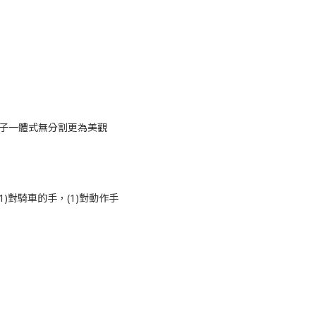
雙靴子一體式無分割更為美觀
(1)對騎車的手，(1)對動作手