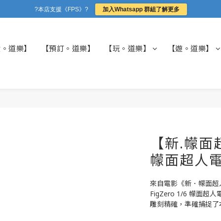
?本店支援《FPS》?
加入Whatsapp 群組了解更多
貨。道樂】
【預訂。道樂】
【玩。道樂】
【遊。道樂】
【新.幪面超人
幪面超人
來自電影《新．幪面超人》
FigZero 1/6 幪
雕刻精確，準確捕捉了