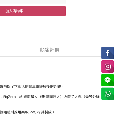
加入購物車
顧客評價
確，準確捕捉了本鄉猛的電單車變形後的外觀。
 FigZero 1/6 幪面超人（新·幪面超人）收藏品人偶（需另外購
輪胎則採用柔軟 PVC 材質製成。