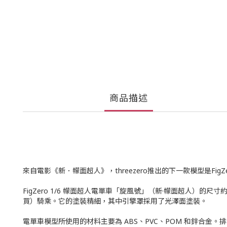
商品描述
來自電影《新．幪面超人》，threezero推出的下一款模型是Fi
FigZero 1/6 幪面超人電單車「旋風號」（新·幪面超人）的尺寸約
買）騎乘。它的塗裝精細，其中引擎罩採用了光澤面塗裝。
電單車模型所使用的材料主要為 ABS、PVC、POM 和鋅合金