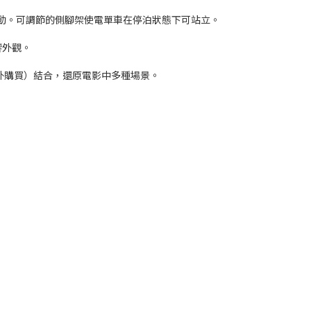
可動。可調節的側腳架使電單車在停泊狀態下可站立。
響外觀。
需另外購買）結合，還原電影中多種場景。